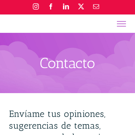
Skip
Instagram
Facebook
LinkedIn
X
Email
to
content
Contacto
Envíame tus opiniones,
sugerencias de temas,